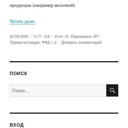
продукции (например молочной)
«Перерегистрация Атол 10 Первый офд ФФД 1
Читать далее
Опубликовано
Рубрики
Метки
29.09.2022
1с77
,
1с8
Атол 10
,
Маркировка
,
МТ
,
к
Перерегистрация
,
ФФД 1.2
Добавить комментарий
записи
Перерегистрац
Атол
10
Первый
ПОИСК
офд
ФФД
ПО
Искать:
1.2
Маркировка
ВХОД