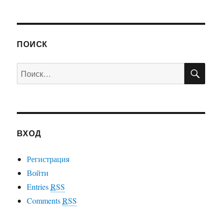
Яндекс.Музыка
одновременное
воспроизведение
на
ПОИСК
разных
устройствах
ПО
Искать:
ВХОД
Регистрация
Войти
Entries
RSS
Comments
RSS