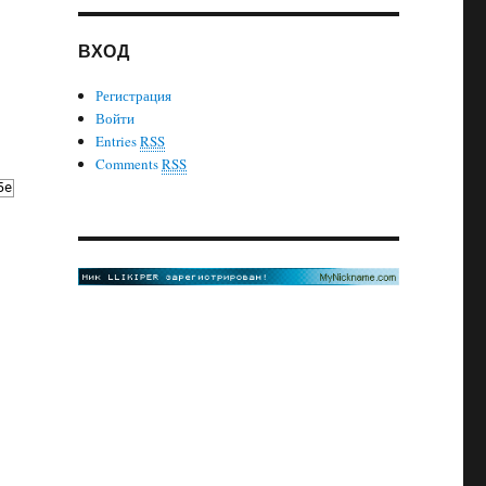
ВХОД
Регистрация
Войти
Entries
RSS
Comments
RSS
5e
с
именем
общего
ресурса
DatamaxE4205e
.
Ошибка
2114.
Принтер
н
теру»