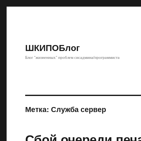
ШКИПОБлог
Блог "жизненных" проблем сисадмина/программиста
Метка:
Служба сервер
Сбой очереди печ