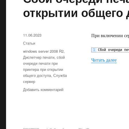
открытии общего 
Опубликовано
11.06.2023
При включении сер
Рубрики
Статьи
1
Сбой
очереди
пе
Метки
windows server 2008 R2
,
Диспетчер печати
,
сбой
«Сбой
Читать далее
очереди печати при
принтера при открытии
общего доступа
,
Служба
сервер
к
Добавить комментарий
записи
Сбой
очереди
печати
принтера
при