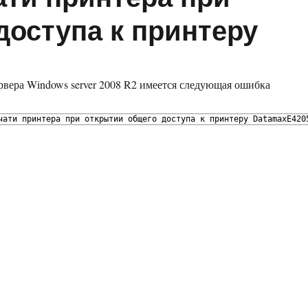
доступа к принтеру
вера Windows server 2008 R2 имеется следующая ошибка
чати
принтера
при
открытии
общего
доступа
к
принтеру
DatamaxE420
 очереди печати принтера при открытии общего доступа к прин