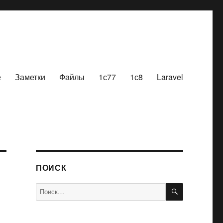
е
Заметки
Файлы
1с77
1с8
Laravel
ПОИСК
ПОИСК
Искать: