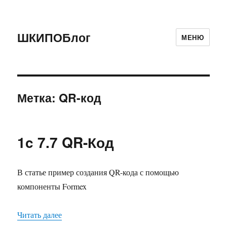
ШКИПОБлог
МЕНЮ
Метка:
QR-код
1c 7.7 QR-Код
В статье пример создания QR-кода с помощью
компоненты Formex
«1c 7.7 QR-Код»
Читать далее