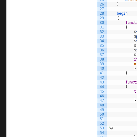
26
)
27
28
begin
29
{
30
funct
31
{
32
$
33
$
34
$
35
$
36
$
37
$
38
i
39
#
40
}
41
}
42
43
funct
44
{
45
t
46
47
}
48
49
             
50
             
51
             
52
             
53
"
@
54