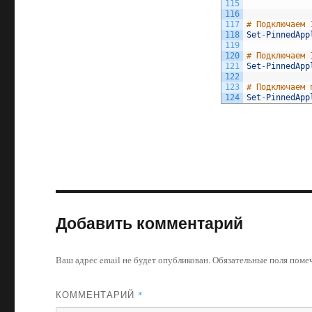
115
116
117
# Подключаем 
118
Set
-
PinnedApp
119
120
# Подключаем 
121
Set
-
PinnedApp
122
123
# Подключаем 
124
Set
-
PinnedApp
Добавить комментарий
Ваш адрес email не будет опубликован.
Обязательные поля пом
КОММЕНТАРИЙ
*