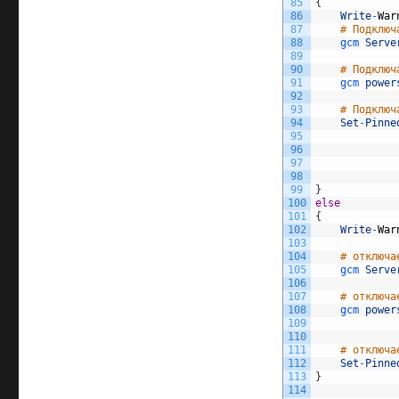
85
{
86
Write
-
War
87
# Подключ
88
gcm 
Serve
89
90
# Подключ
91
gcm 
power
92
93
# Подключ
94
Set
-
Pinne
95
96
97
98
99
}
100
else
101
{
102
Write
-
War
103
104
# отключа
105
gcm 
Serve
106
107
# отключа
108
gcm 
power
109
110
111
# отключа
112
Set
-
Pinne
113
}
114