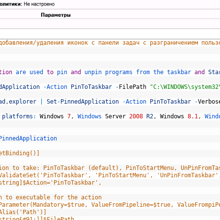
добавления/удаления иконок с панели задач с разграничением польз
tion
are 
used 
to
pin 
and
unpin 
programs 
from 
the 
taskbar 
and
Sta
dApplication
-
Action 
PinToTaskbar
-
FilePath
"C:\WINDOWS\system32
ad
,
explorer
|
Set
-
PinnedApplication
-
Action 
PinToTaskbar
-
Verbos
 
platforms
:
Windows
7
,
Windows 
Server
2008
R2
,
Windows
8.1
,
Wind
PinnedApplication
etBinding()]
ion to take: PinToTaskbar (default), PinToStartMenu, UnPinFromTa
ValidateSet('PinToTaskbar', 'PinToStartMenu', 'UnPinFromTaskbar'
string]$Action='PinToTaskbar',
h to executable for the action
Parameter(Mandatory=$true, ValueFromPipeline=$true, ValueFrompiP
Alias('Path')]
string&#91;]]$FilePath