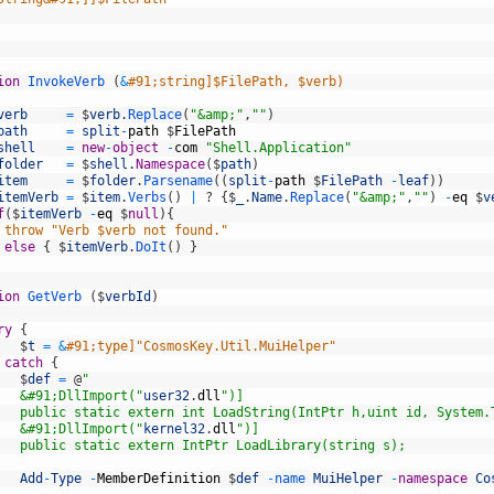
ion
InvokeVerb
(
&
#91;string]$FilePath, $verb)
verb
=
$
verb
.
Replace
(
"&amp;"
,
""
)
path
=
split
-
path
$
FilePath
shell
=
new
-
object
-
com
"Shell.Application"
folder
=
$
shell
.
Namespace
(
$
path
)
item
=
$
folder
.
Parsename
(
(
split
-
path
$
FilePath
-
leaf
)
)
itemVerb
=
$
item
.
Verbs
(
)
|
?
{
$
_
.
Name
.
Replace
(
"&amp;"
,
""
)
-
eq
$
v
f
(
$
itemVerb
-
eq
$
null
)
{
 throw "Verb $verb not found."
else
{
$
itemVerb
.
DoIt
(
)
}
ion
GetVerb
(
$
verbId
)
ry
{
$
t
=
&
#91;type]"CosmosKey.Util.MuiHelper"
catch
{
$
def
=
@
"
   &#91;DllImport("
user32
.
dll
")]
   public static extern int LoadString(IntPtr h,uint id, System.
   &#91;DllImport("
kernel32
.
dll
")]
   public static extern IntPtr LoadLibrary(string s);
Add
-
Type
-
MemberDefinition
$
def
-
name 
MuiHelper
-
namespace
Co