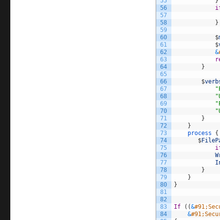
55
}
56
i
57
58
}
59
60
$
61
$
62
&
63
r
64
}
65
66
$
verb
67
"
68
"
69
"
70
"
71
}
72
}
73
process
{
74
$
FileP
75
i
76
W
77
I
78
}
79
}
80
}
81
82
83
If
(
(
&
#91;Sec
84
&
#91;Secu