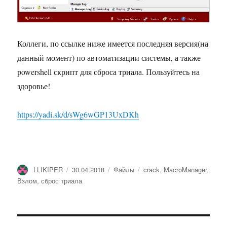
Коллеги, по ссылке ниже имеется последняя версия(на
данный момент) по автоматизации системы, а также
powershell скрипт для сброса триала. Пользуйтесь на
здоровье!
https://yadi.sk/d/sWg6wGP13UxDKh
Автор
Опубликовано
Рубрики
Метки
LLIKIPER
30.04.2018
Файлы
crack
,
MacroManager
,
Взлом
,
сброс триала