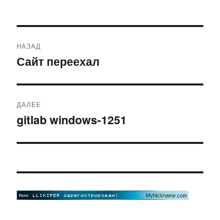
Навигация
НАЗАД
по
Сайт переехал
Предыдущая
запись:
записям
ДАЛЕЕ
gitlab windows-1251
Следующая
запись: