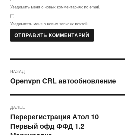
Уведомить меня о новых комментариях по email.
Уведомлять меня о новых записях почтой.
Навигация
НАЗАД
по
Openvpn CRL автообновление
Предыдущая
запись:
записям
ДАЛЕЕ
Перерегистрация Атол 10
Следующая
Первый офд ФФД 1.2
запись: