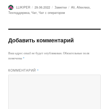
Автор
Опубликовано
Рубрики
Метки
LLIKIPER
29.06.2022
Заметки
Ali
,
Aliexress
,
Техподдержка
,
Чат
,
Чат с оператором
Добавить комментарий
Ваш адрес email не будет опубликован.
Обязательные поля
помечены
*
КОММЕНТАРИЙ
*