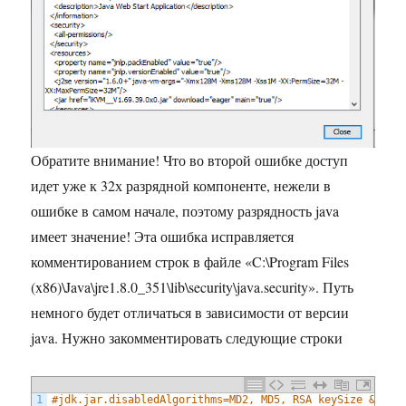
Обратите внимание! Что во второй ошибке доступ
идет уже к 32х разрядной компоненте, нежели в
ошибке в самом начале, поэтому разрядность java
имеет значение! Эта ошибка исправляется
комментированием строк в файле «C:\Program Files
(x86)\Java\jre1.8.0_351\lib\security\java.security». Путь
немного будет отличаться в зависимости от версии
java. Нужно закомментировать следующие строки
1
#jdk.jar.disabledAlgorithms=MD2, MD5, RSA keySize &lt; 