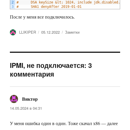
2
#      DSA keySize &lt; 1024, include jdk.disabled.name
3
#      SHA1 denyAfter 2019-01-01
После у меня все подключилось.
Автор
Опубликовано
Рубрики
LLIKIPER
05.12.2022
Заметки
IPMI, не подключается: 3
комментария
Виктор
:
14.05.2024 в 04:31
У меня ошибка один в один. Тоже скачал х86 — далее