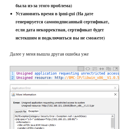
была из-за этого проблема)
Установить время в ipmi-gui (На дате
генерируется самоподписанный сертификат,
если дата некорректная, сертификат будет
истекшим и подключиться вы не сможете)
Далее у меня вышла другая ошибка уже
1
Unsigned
application 
requesting 
unrectricted 
access 
to
2
Unsigned
resource
:
http
:
//BMC-IP/libwin_x86__V1.0.5.jar