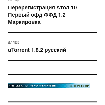
по
Перерегистрация Атол 10
Предыдущая
Первый офд ФФД 1.2
запись:
записям
Маркировка
ДАЛЕЕ
uTorrent 1.8.2 русский
Следующая
запись: