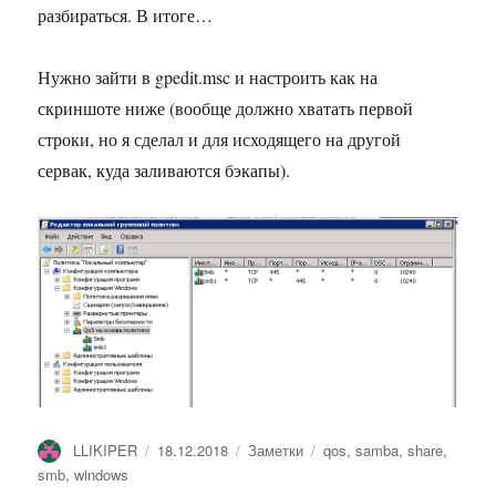
разбираться. В итоге…
Нужно зайти в gpedit.msc и настроить как на
скриншоте ниже (вообще должно хватать первой
строки, но я сделал и для исходящего на другой
сервак, куда заливаются бэкапы).
Автор
Опубликовано
Рубрики
Метки
LLIKIPER
18.12.2018
Заметки
qos
,
samba
,
share
,
smb
,
windows