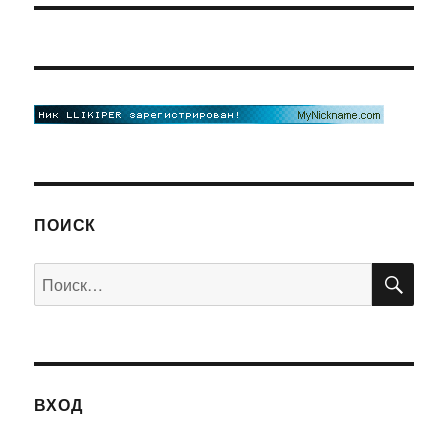
ПОИСК
ПО
Искать:
ВХОД