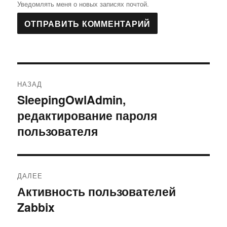
Уведомлять меня о новых записях почтой.
Навигация
НАЗАД
по
SleepingOwlAdmin,
Предыдущая
редактирование пароля
запись:
записям
пользователя
ДАЛЕЕ
Активность пользователей
Следующая
Zabbix
запись: