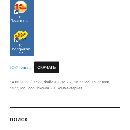
1Cv7_icon.zip
СКАЧАТЬ
Опубликовано
Рубрики
Метки
14.02.2022
1с77
,
Файлы
1c 7.7
,
1c 77 ico
,
1c 77 icon
,
к
1c77
,
ico
,
icon
,
Иконка
6 комментариев
записи
Иконка
1C
v7.7
ico
ПОИСК