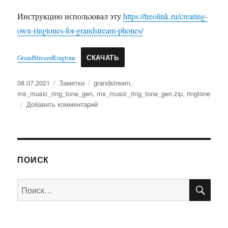
Инструкцию использовал эту
https://treolink.ru/creating-
own-ringtones-for-grandstream-phones/
GrandStreamRingtone
СКАЧАТЬ
Опубликовано
Рубрики
Метки
08.07.2021
Заметки
grandstream
,
ms_music_ring_tone_gen
,
ms_music_ring_tone_gen.zip
,
ringtone
к
Добавить комментарий
записи
Grandstream
рингтон
ПОИСК
ПО
Искать: