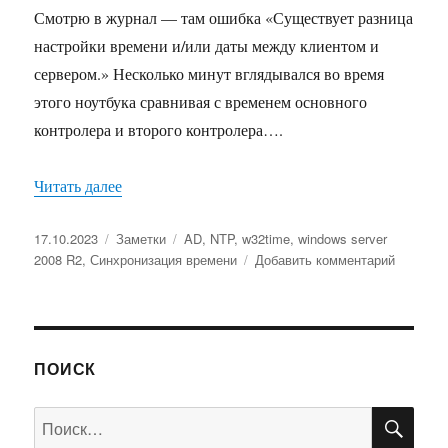
Смотрю в журнал — там ошибка «Существует разница
настройки времени и/или даты между клиентом и
сервером.» Несколько минут вглядывался во время
этого ноутбука сравнивая с временем основного
контролера и второго контролера….
«Win10 не тянутся политики, разница настрой
Читать далее
Опубликовано
Рубрики
Метки
17.10.2023
Заметки
AD
,
NTP
,
w32time
,
windows server
к
2008 R2
,
Синхронизация времени
Добавить комментарий
записи
Win10
не
тянутся
политики
ПОИСК
разница
настрой
ПО
Искать:
времени