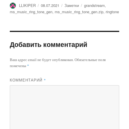
Автор
Опубликовано
Рубрики
Метки
LLIKIPER
08.07.2021
Заметки
grandstream
,
ms_music_ring_tone_gen
,
ms_music_ring_tone_gen.zip
,
ringtone
Добавить комментарий
Ваш адрес email не будет опубликован.
Обязательные поля
помечены
*
КОММЕНТАРИЙ
*