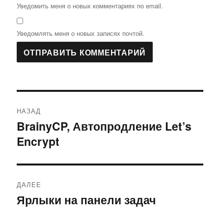
Уведомить меня о новых комментариях по email.
Уведомлять меня о новых записях почтой.
Навигация
НАЗАД
по
BrainyCP, Автопродление Let’s
Предыдущая
Encrypt
запись:
записям
ДАЛЕЕ
Ярлыки на панели задач
Следующая
запись: