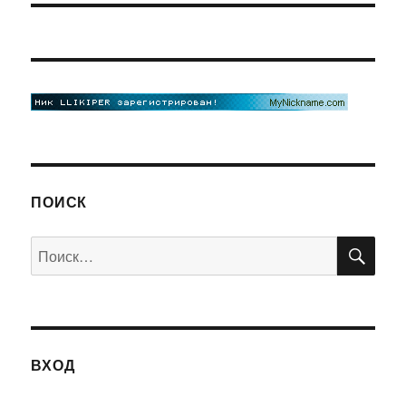
ПОИСК
ПО
Искать:
ВХОД